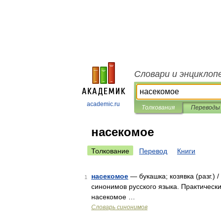
Словари и энциклоп
academic.ru
Толкования
Переводы
насекомое
Толкование
Перевод
Книги
насекомое
— букашка; козявка (разг.) 
1
синонимов русского языка. Практический
насекомое …
Словарь синонимов