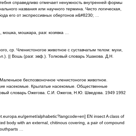
ебня справедливо отмечает ненужность внутренней формы
ального названия или научного термина. Чисто логическая,
ода его от экспрессивных обертонов и&#8230; …
шка, мошкара, разг. козявка …
, ср. Членистоногое животное с суставчатым телом: мухи,
л.). || Вошь (разг. эвф.). Толковый словарь Ушакова. Д.Н.
Маленькое беспозвоночное членистоногое животное.
ие насекомые. Крылатые насекомые. Общественные
вый словарь Ожегова. С.И. Ожегов, Н.Ю. Шведова. 1949 1992
.europa.eu/gemet/alphabetic?langcode=en] EN insect A class of
ed body with an external, chitinous covering, a pair of compound
 mouthparts …