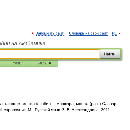
Запомнить сайт
Словарь на свой сайт
RU
едии на Академике
Найти!
Книги
Игры ⚽
/ летающее: мошка // собир.::. мошкара; мошка (разг.) Словарь
 справочник. М.: Русский язык. З. Е. Александрова. 2011.