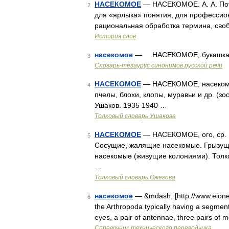
НАСЕКОМОЕ
— НАСЕКОМОЕ. А. А. Пот
2
для «ярлыка» понятия, для профессион
рациональная обработка термина, своб
История слов
насекомое
— НАСЕКОМОЕ, букашка, мо
3
Словарь-тезаурус синонимов русской речи
НАСЕКОМОЕ
— НАСЕКОМОЕ, насекомого
4
пчелы, блохи, клопы, муравьи и др. (зоо
Ушаков. 1935 1940 …
Толковый словарь Ушакова
НАСЕКОМОЕ
— НАСЕКОМОЕ, ого, ср. 
5
Сосущие, жалящие насекомые. Грызущ
насекомые (живущие колониями). Толко
…
Толковый словарь Ожегова
насекомое
— &mdash; [http://www.eionet
6
the Arthropoda typically having a segment
eyes, a pair of antennae, three pairs of
Справочник технического переводчика