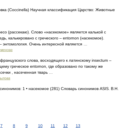
ка (Coccinella) Научная классификация Царство: Животные
seco (рассекаю). Слово «насекомое» является калькой с
едь, калькировано с греческого – entomon (насекомое).
– энтомология. Очень интересной является …
еменова
французского слова, восходящего к латинскому insectum –
щему греческое entomon, где образовано по такому же
асечки , насеченная тварь …
рылова
синонимов: 1 • насекомое (281) Словарь синонимов ASIS. В.Н.
7
8
9
10
11
12
13