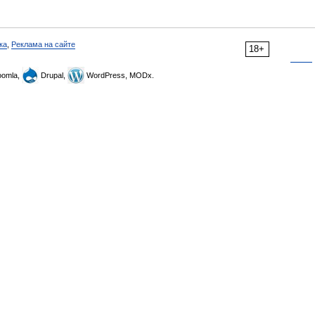
ка
,
Реклама на сайте
18+
omla,
Drupal,
WordPress, MODx.