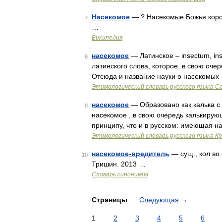
Насекомое
— ? Насекомые Божья коров
7
…
Википедия
насекомое
— Латинское – insectum, in
8
латинского слова, которое, в свою очер
Отсюда и название науки о насекомых 
Этимологический словарь русского языка С
насекомое
— Образовано как калька с 
9
насекомое , в свою очередь калькирую
принципу, что и в русском: имеющая н
Этимологический словарь русского языка К
насекомое-вредитель
— сущ., кол во 
10
Тришин. 2013 …
Словарь синонимов
Страницы
Следующая
→
1
2
3
4
5
6